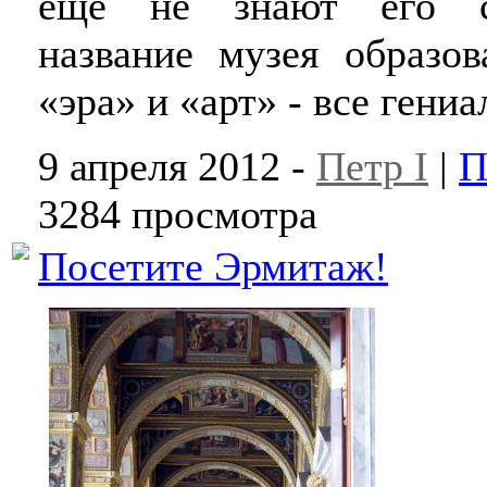
еще не знают его су
название музея образов
«эра» и «арт» - все гениа
9 апреля 2012 -
Петр I
|
П
3284 просмотра
Посетите Эрмитаж!