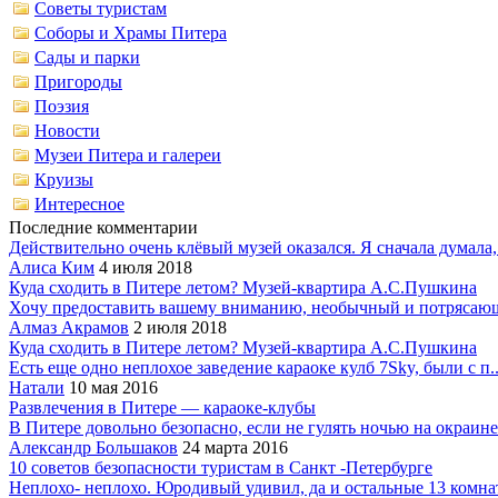
Советы туристам
Соборы и Храмы Питера
Сады и парки
Пригороды
Поэзия
Новости
Музеи Питера и галереи
Круизы
Интересное
Последние комментарии
Действительно очень клёвый музей оказался. Я сначала думала,.
Алиса Ким
4 июля 2018
Куда сходить в Питере летом? Музей-квартира А.С.Пушкина
Хочу предоставить вашему вниманию, необычный и потрясающ
Алмаз Акрамов
2 июля 2018
Куда сходить в Питере летом? Музей-квартира А.С.Пушкина
Есть еще одно неплохое заведение караоке кулб 7Sky, были с п..
Натали
10 мая 2016
Развлечения в Питере — караоке-клубы
В Питере довольно безопасно, если не гулять ночью на окраине.
Александр Большаков
24 марта 2016
10 советов безопасности туристам в Санкт -Петербурге
Неплохо- неплохо. Юродивый удивил, да и остальные 13 комнат 