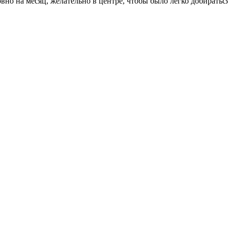
вно на месяц, желательно в центре, чтобы было легко добиратьс