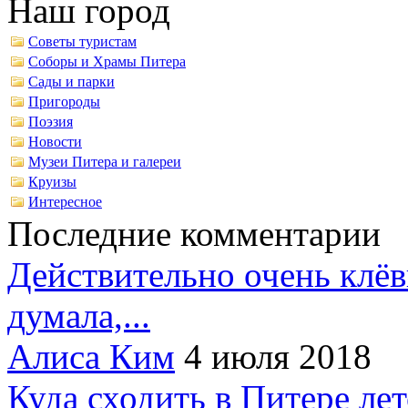
Наш город
Советы туристам
Соборы и Храмы Питера
Сады и парки
Пригороды
Поэзия
Новости
Музеи Питера и галереи
Круизы
Интересное
Последние комментарии
Действительно очень клёв
думала,...
Алиса Ким
4 июля 2018
Куда сходить в Питере ле