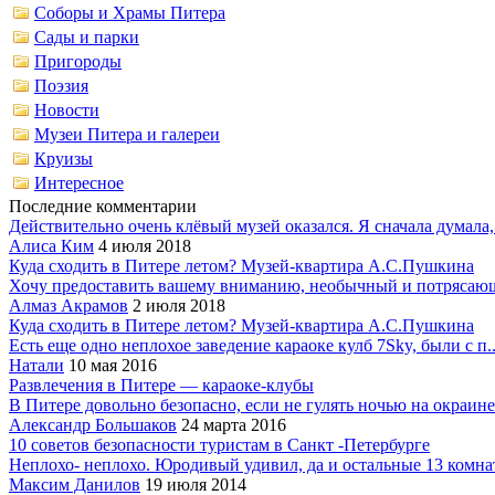
Соборы и Храмы Питера
Сады и парки
Пригороды
Поэзия
Новости
Музеи Питера и галереи
Круизы
Интересное
Последние комментарии
Действительно очень клёвый музей оказался. Я сначала думала,.
Алиса Ким
4 июля 2018
Куда сходить в Питере летом? Музей-квартира А.С.Пушкина
Хочу предоставить вашему вниманию, необычный и потрясающ
Алмаз Акрамов
2 июля 2018
Куда сходить в Питере летом? Музей-квартира А.С.Пушкина
Есть еще одно неплохое заведение караоке кулб 7Sky, были с п..
Натали
10 мая 2016
Развлечения в Питере — караоке-клубы
В Питере довольно безопасно, если не гулять ночью на окраине.
Александр Большаков
24 марта 2016
10 советов безопасности туристам в Санкт -Петербурге
Неплохо- неплохо. Юродивый удивил, да и остальные 13 комнат 
Максим Данилов
19 июля 2014