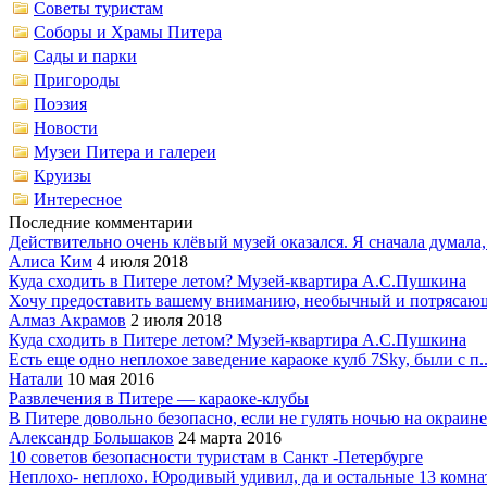
Советы туристам
Соборы и Храмы Питера
Сады и парки
Пригороды
Поэзия
Новости
Музеи Питера и галереи
Круизы
Интересное
Последние комментарии
Действительно очень клёвый музей оказался. Я сначала думала,.
Алиса Ким
4 июля 2018
Куда сходить в Питере летом? Музей-квартира А.С.Пушкина
Хочу предоставить вашему вниманию, необычный и потрясающ
Алмаз Акрамов
2 июля 2018
Куда сходить в Питере летом? Музей-квартира А.С.Пушкина
Есть еще одно неплохое заведение караоке кулб 7Sky, были с п..
Натали
10 мая 2016
Развлечения в Питере — караоке-клубы
В Питере довольно безопасно, если не гулять ночью на окраине.
Александр Большаков
24 марта 2016
10 советов безопасности туристам в Санкт -Петербурге
Неплохо- неплохо. Юродивый удивил, да и остальные 13 комнат 