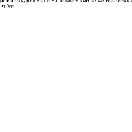
данной экскурсии мы с вами побываем в местах как Исаакиевски
тербург