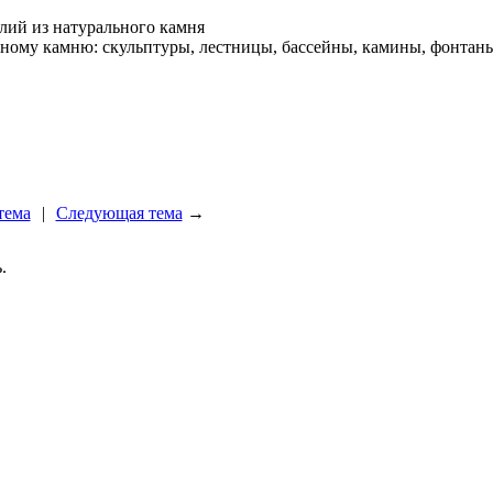
лий из натурального камня
льному камню: скульптуры, лестницы, бассейны, камины, фонта
тема
|
Следующая тема
→
.