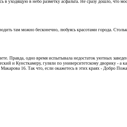
 в уходящую в небо разметку асфальта. Не сразу дошло, что мос
дить там можно бесконечно, любуясь красотами города. Столько
анете. Правда, одно время испытывала недостаток уютных заведе
еский и Кунсткамеру, гуляли по университетскому дворику - а 
акарова 16. Так что, если окажетесь в этих краях - Добро Пожа