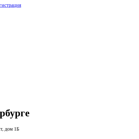
гистрация
рбурге
т, дом 1Б