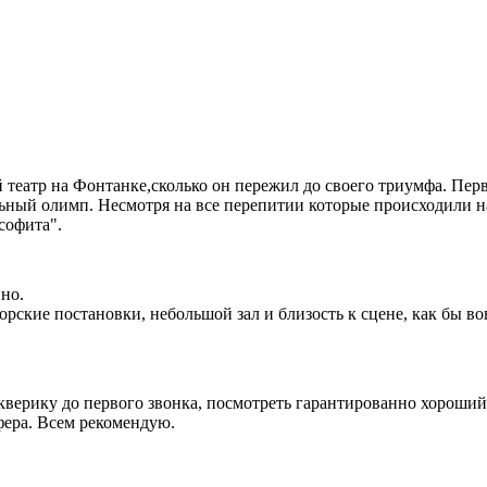
еатр на Фонтанке,сколько он пережил до своего триумфа. Перво
альный олимп. Несмотря на все перепитии которые происходили н
софита".
нно.
рские постановки, небольшой зал и близость к сцене, как бы во
верику до первого звонка, посмотреть гарантированно хороший 
фера. Всем рекомендую.