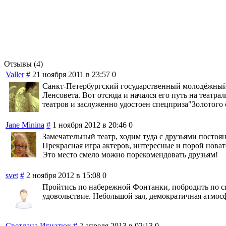
Отзывы (4)
Valler
#
21 ноября 2011 в 23:57
0
Санкт-Петербургский государственный молодёжный т
Ленсовета. Вот отсюда и начался его путь на театр
театров и заслуженно удостоен спецприза"Золотого 
Jane Minina
#
1 ноября 2012 в 20:46
0
Замечательный театр, ходим туда с друзьями постоя
Прекрасная игра актеров, интересные и порой новато
Это место смело можно порекомендовать друзьям!
svet
#
2 ноября 2012 в 15:08
0
Пройтись по набережной Фонтанки, побродить по ск
удовольствие. Небольшой зал, демократичная атмос
Светлана Игнатюк
#
2 апреля 2013 в 02:13
0