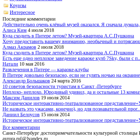
Круизы
Интересное
Последние комментарии
Действительно очень клёвый музей оказался. Я сначала думала,.
Алиса Ким
4 июля 2018
Куда сходить в Питере летом? Музей-квартира А.С.Пушкина
Хочу предоставить вашему вниманию, необычный и потрясающ
Алмаз Акрамов
2 июля 2018
Куда сходить в Питере летом? Музей-квартира А.С.Пушкина
Есть еще одно неплохое заведение караоке кулб 7Sky, были с п..
Натали
10 мая 2016
Развлечения в Питере — караоке-клубы
В Питере довольно безопасно, если не гулять ночью на окраине.
Александр Большаков
24 марта 2016
10 советов безопасности туристам в Санкт -Петербурге
Неплохо- неплохо. Юродивый удивил, да и остальные 13 комнат 
Максим Данилов
19 июля 2014
Историческое интерактивно-театрализованное представление«
Не назвать это ужасами, конечно), но для познавательной прог..
Даниил Белоусов
15 июля 2014
Историческое интерактивно-театрализованное представление«
Все комментарии
Санкт-Петербург достопримечательности культурной столицы Р
avrora.ru[@]yandex.ru
|
Правила сообщества
|
Карта сайта
|
Фото