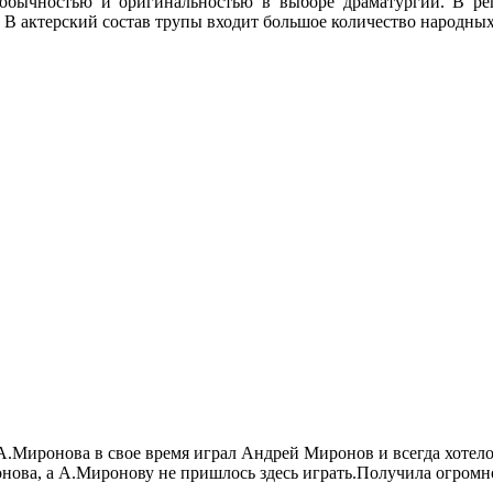
еобычностью и оригинальностью в выборе драматургии. В ре
а. В актерский состав трупы входит большое количество народных
 А.Миронова в свое время играл Андрей Миронов и всегда хотелос
ова, а А.Миронову не пришлось здесь играть.Получила огромно