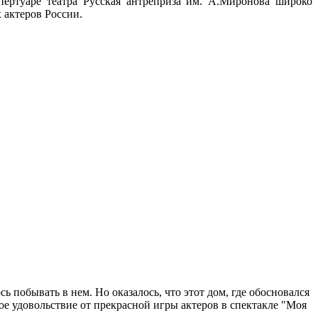
пертуаре театра Русская антреприза им. А.Миронова широко
 актеров России.
ь побывать в нем. Но оказалось, что этот дом, где обосновался
е удовольствие от прекрасной игры актеров в спектакле "Моя