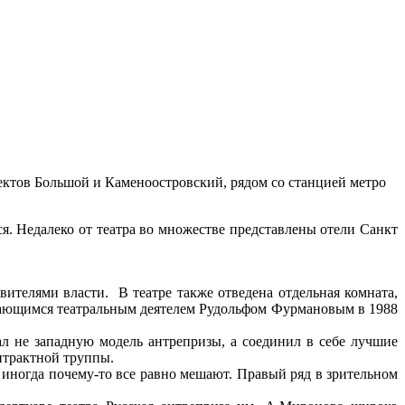
ектов Большой и Каменоостровский, рядом со станцией метро
ся. Недалеко от театра во множестве представлены отели Санкт
ителями власти. В театре также отведена отдельная комната,
ыдающимся театральным деятелем Рудольфом Фурмановым в 1988
л не западную модель антрепризы, а соединил в себе лучшие
нтрактной труппы.
 иногда почему-то все равно мешают. Правый ряд в зрительном