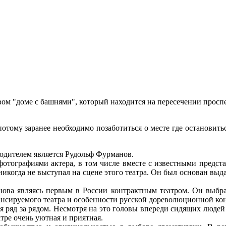
вом "доме с башнями", который находится на пересечении просп
потому заранее необходимо позаботиться о месте где остановить
оводителем является Рудольф Фурманов.
отографиями актера, в том числе вместе с известными представ
никогда не выступал на сцене этого театра. Он был основан в
ова являясь первым в России контрактным театром. Он выбра
ансируемого театра и особенности русской дореволюционной ко
я ряд за рядом. Несмотря на это головы впереди сидящих людей
атре очень уютная и приятная.