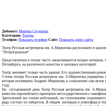
Добавил:
Марина Сидорова
Категории:
Театры
Телефон:
Показать телефон
Сайт:
Показать адрес сайта
Театр Русская антреприза им. А.Миронова расположен в краси
"Петроградская".
Представления в театре часто заканчиваются поздно вечером, 
Петербурга, на различного качества и ценовых категорий.
Театр занимает только часть здания. Его художественным рук
Стены театра Русская антреприза им. А.Миронова украшены ф
которая посвящена Андрею Миронову, к сожалению сам актер 
году.
На сегодняшний день Театр Русская антреприза им. А.Мирон
качества европейского принципа негосударственного самофин
Зрительный зал театра небольшой, он ступеньками поднимаетс
ряду состоит из табуреток. В общем интерьер и атмосфера в те