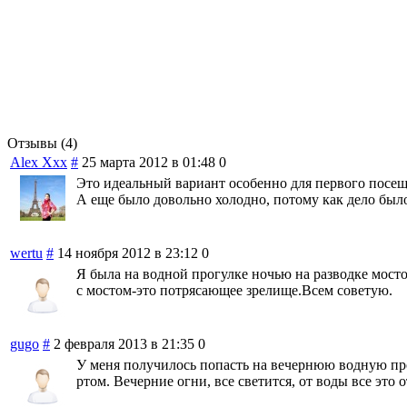
Отзывы (4)
Alex Ххх
#
25 марта 2012 в 01:48
0
Это идеальный вариант особенно для первого посеще
А еще было довольно холодно, потому как дело было
wertu
#
14 ноября 2012 в 23:12
0
Я была на водной прогулке ночью на разводке мостов
с мостом-это потрясающее зрелище.Всем советую.
gugo
#
2 февраля 2013 в 21:35
0
У меня получилось попасть на вечернюю водную прог
ртом. Вечерние огни, все светится, от воды все это