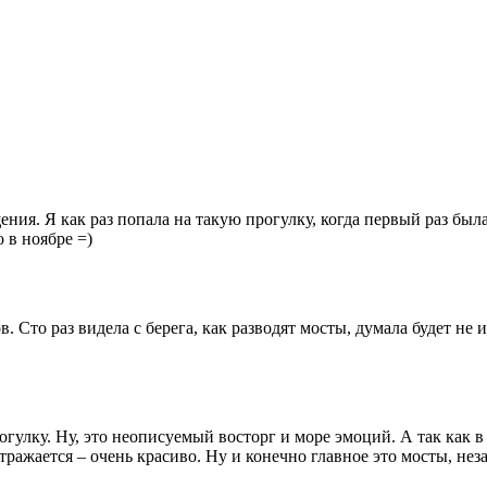
ния. Я как раз попала на такую прогулку, когда первый раз была
 в ноябре =)
. Сто раз видела с берега, как разводят мосты, думала будет не 
улку. Ну, это неописуемый восторг и море эмоций. А так как в
 отражается – очень красиво. Ну и конечно главное это мосты, не