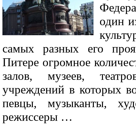
Федер
один и
культу
самых разных его про
Питере огромное количес
залов, музеев, театро
учреждений в которых в
певцы, музыканты, ху
режиссеры …