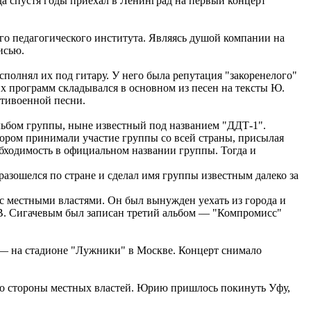
гда спустя годы приехал в Ленинград на первый концерт
о педагогического института. Являясь душой компании на
исью.
полнял их под гитару. У него была репутация "закоренелого"
тих программ складывался в основном из песен на тексты Ю.
нтивоенной песни.
льбом группы, ныне известный под названием "ДДТ-1".
тором принимали участие группы со всей страны, присылая
бходимость в официальном названии группы. Тогда и
разошелся по стране и сделал имя группы известным далеко за
с местными властями. Он был вынужден уехать из города и
В. Сигачевым был записан третий альбом — "Компромисс"
ы — на стадионе "Лужники" в Москве. Концерт снимало
 со стороны местных властей. Юрию пришлось покинуть Уфу,