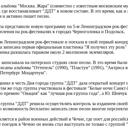
го альбома "Москва. Жара" (совместно с известным московским 
, где восстанавливает "ДДТ" в новом составе. В это время, как 
м и активно пишет песни.
па представили новую программу на 5-м Ленинградском рок-фест
ления на рок-фестивалях в городах Черноголовка и Подольск.
-м Ленинградском рок-фестивале и поехала в свой первый конце
 записана первая официальная пластинка "Я получил эту роль" (1
инка разошлась тиражом около 2 миллионов экземпляров.
и записывала на питерских студиях свои песни. В это время был
записаны альбомы "Оттепель" (1990), "Пластун" (1991), "Актриса ве
-Петербург Моцартеум".
зднике в честь Дня города группа "ДДТ" дала открытый концерт
том же году группа участвовала в фестивале "Белые ночи Санкт
премию "Овация" как "лучшая рок-группа года", а Ю. Шевчук 
 группа "ДДТ" решила осуществлять контроль за изданием свое
и возможность бесплатно записать свои песни многие перспекти
ляется в район военных действий в Чечне, где поет для россий
е поездок в Чечню он вновь стал выступать не только с группой