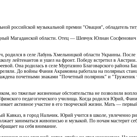
ьной российской музыкальной премии "Овация", обладатель тит
одный Магаданской области. Отец — Шевчук Юлиан Сосфенович (
 родился в селе Лабунь Хмельницкой области Украины. После р
олу лейтенантов и ушел на фронт. Победу встретил в Австрии.
евой. Она родилась в селе Муртазино Благоварского района Ба
стреляли. До войны Фания Акрамовна работала на полярных станц
граждена почетными знаками "Почетный полярник" и "Труженик 
ом, но тяжелые жизненные обстоятельства не позволили воплоти
фимского педагогического училища. Когда родился Юрий, Фания
имает активное участие в его творческой жизни. Мать — первый 
ый Кавказ, в город Нальчик. Юрий учится в школе, увлеченно рис
лжает заниматься живописью и музыкой. По ночам мастерит себе 
обращает на себя внимание.