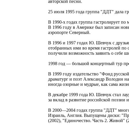
авторской песни.
25 июля 1995 года группа "ДДТ" дала г
В 1990-х годах группа гастролирует по
В 1996 году в Америке был записан нов
аэропорте Северный.
В 1996 и 1997 годах Ю. Шевчук с друзь
отобранных ими во время гастролей по 
получили возможность заявить о себе ш
1998 год — большой концертный тур про
В 1999 году издательство "Фонд русско
драматург и поэт Александр Володин на
иногда озорные и мудрые, как сама жизн
В декабре 1999 года Ю. Шевчук стал ла
за вклад в развитие российской поэзии и
В 2000—2004 годах группа "ДДТ" много 
Израиль, Англия. Выпущены диски: "Прос
(2002), "Единочество. Часть 2. Живой" (