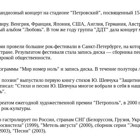
рандиозный концерт на стадионе "Петровский", посвященный 15-
 миру. Венгрия, Франция, Япония, США, Англия, Германия, Авст
ый альбом "Любовь". В том же году группа "ДДТ" дала концерт 
ями провели большие рок-фестивали в Санкт-Петербурге, на ко
стране. Результатом фестиваля стала запись диска — сборника 
ирокой общественности.
граммы "Мир номер ноль" и запись диска. В течение полутора л
й поэзии" выпустило первую книгу стихов Ю. Шевчука "Защитник
писал: "Стихи и песни Ю. Шевчука многое вобрали в себя в наш
ь".
уреатом ежегодной художественной премии "Петрополь", в 2000
 рок-культуры.
гастролирует по России, странам СНГ (Белоруссия, Грузия, Ук
вистела" (1999), "Метель августа" (2000), сборник серии "Энци
2003), "Песни" (2003).