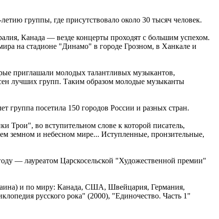
летию группы, где присутствовало около 30 тысяч человек.
ралия, Канада — везде концерты проходят с большим успехом.
мира на стадионе "Динамо" в городе Грозном, в Ханкале и
торые приглашали молодых талантливых музыкантов,
песен лучших групп. Таким образом молодые музыканты
ет группа посетила 150 городов России и разных стран.
и Трои", во вступительном слове к которой писатель,
ем земном и небесном мире... Иступленные, пронзительные,
 году — лауреатом Царскосельской "Художественной премии"
раина) и по миру: Канада, США, Швейцария, Германия,
клопедия русского рока" (2000), "Единочество. Часть 1"