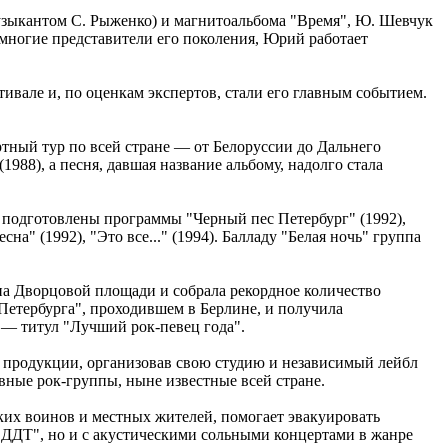
музыкантом С. Рыженко) и магнитоальбома "Время", Ю. Шевчук
и многие представители его поколения, Юрий работает
ивале и, по оценкам экспертов, стали его главным событием.
ртный тур по всей стране — от Белоруссии до Дальнего
988), а песня, давшая название альбому, надолго стала
и подготовлены программы "Черный пес Петербург" (1992),
сна" (1992), "Это все..." (1994). Балладу "Белая ночь" группа
 на Дворцовой площади и собрала рекордное количество
-Петербурга", проходившем в Берлине, и получила
— титул "Лучший рок-певец года".
й продукции, организовав свою студию и независимый лейбл
вные рок-группы, ныне известные всей стране.
ских воинов и местных жителей, помогает эвакуировать
 "ДДТ", но и с акустическими сольными концертами в жанре