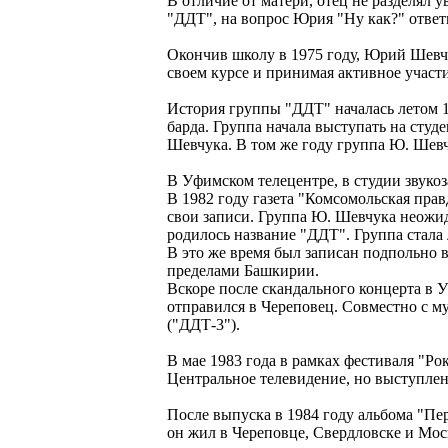
В отличие от матери, отец не разделял 
"ДДТ", на вопрос Юрия "Ну как?" ответи
Окончив школу в 1975 году, Юрий Шевчу
своем курсе и принимая активное участ
История группы "ДДТ" началась летом 1
барда. Группа начала выступать на студ
Шевчука. В том же году группа Ю. Шевч
В Уфимском телецентре, в студии звуко
В 1982 году газета "Комсомольская пра
свои записи. Группа Ю. Шевчука неожид
родилось название "ДДТ". Группа стала 
В это же время был записан подпольно в
пределами Башкирии.
Вскоре после скандального концерта в
отправился в Череповец. Совместно с 
("ДДТ-3").
В мае 1983 года в рамках фестиваля "Р
Центральное телевидение, но выступле
После выпуска в 1984 году альбома "П
он жил в Череповце, Свердловске и Мос