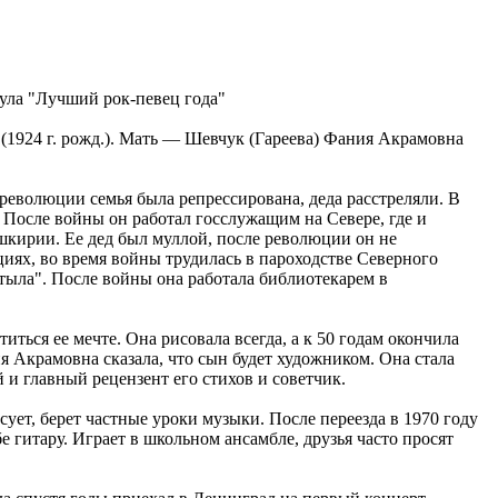
ула "Лучший рок-певец года"
1924 г. рожд.). Мать — Шевчук (Гареева) Фания Акрамовна
еволюции семья была репрессирована, деда расстреляли. В
 После войны он работал госслужащим на Севере, где и
шкирии. Ее дед был муллой, после революции он не
иях, во время войны трудилась в пароходстве Северного
тыла". После войны она работала библиотекарем в
ться ее мечте. Она рисовала всегда, а к 50 годам окончила
 Акрамовна сказала, что сын будет художником. Она стала
и главный рецензент его стихов и советчик.
ует, берет частные уроки музыки. После переезда в 1970 году
гитару. Играет в школьном ансамбле, друзья часто просят