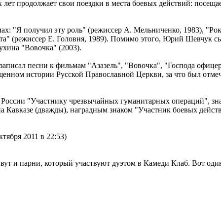
ет продолжает свои поездки в места боевых действий: посещает 
х: "Я получил эту роль" (режиссер А. Мельниченко, 1983), "Рок
ита" (режиссер Е. Головня, 1989). Помимо этого, Юрий Шевчук 
ухина "Вовочка" (2003).
аписал песни к фильмам "Азазель", "Вовочка", "Господа офице
ященном истории Русской Православной Церкви, за что был отме
оссии "Участнику чрезвычайных гуманитарных операций", зна
а Кавказе (дважды), наградным знаком "Участник боевых действ
ктября 2011 в 22:53)
вут и парни, который участвуют дуэтом в Камеди Клаб. Вот один