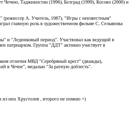
Чечню, Таджикистан (1996), Белград (1999), Косово (2000) и
" (режиссер А. Учитель, 1987), "Игры с неизвестным"
сыграл главную роль в художественном фильме С. Сельянова
ры" и "Ледниковый период". Участвовал как ведущий в
чен патриархом. Группа "ДДТ" активно участвует в
ком отличия МВД "Серебряный крест" (дважды),
ий в Чечне", медалью "За ратную доблесть".
 из них Хрустолев , второго не помню =)