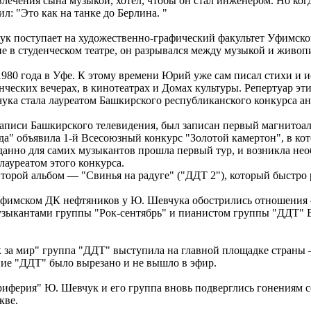
увлечения сына музыкой, хотел, чтобы он стал инженером. Но ко
л: "Это как на танке до Берлина. "
к поступает на художественно-графический факультет Уфимског
ие в студенческом театре, он разрывался между музыкой и живоп
980 года в Уфе. К этому времени Юрий уже сам писал стихи и ис
енческих вечерах, в кинотеатрах и Домах культуры. Репертуар э
ука стала лауреатом Башкирского республиканского конкурса а
записи Башкирского телевидения, был записан первый магнитоа
вда" объявила 1-й Всесоюзный конкурс "Золотой камертон", в ко
анно для самих музыкантов прошла первый тур, и возникла нео
лауреатом этого конкурса.
торой альбом — "Свинья на радуге" ("ДДТ 2"), который быстро 
 Уфимском ДК нефтяников у Ю. Шевчука обострились отношения 
музыкантами группы "Рок-сентябрь" и пианистом группы "ДДТ" 
ок за мир" группа "ДДТ" выступила на главной площадке стран
ние "ДДТ" было вырезано и не вышло в эфир.
ериферия" Ю. Шевчук и его группа вновь подверглись гонениям
кве.