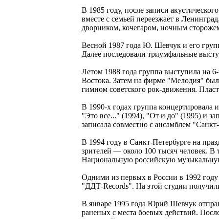
В 1985 году, после записи акустическо
вместе с семьей переезжает в Ленинград
дворником, кочегаром, ночным стороже
Весной 1987 года Ю. Шевчук и его груп
Далее последовали триумфальные выступ
Летом 1988 года группа выступила на 6
Востока. Затем на фирме "Мелодия" была
гимном советского рок-движения. Пласт
В 1990-х годах группа концертировала 
"Это все..." (1994), "От и до" (1995) и 
записала совместно с ансамблем "Санкт
В 1994 году в Санкт-Петербурге на пра
зрителей — около 100 тысяч человек. В 
Национальную российскую музыкальную 
Одними из первых в России в 1992 году
"ДДТ-Records". На этой студии получил
В январе 1995 года Юрий Шевчук отправ
раненых с места боевых действий. Посл