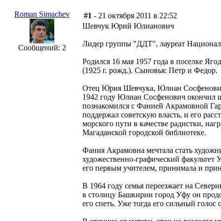
Roman Simachev
#1
- 21 октября 2011 в 22:52
Шевчук Юрий Юлианович
Лидер группы "ДДТ", лауреат Национал
Сообщений: 2
Родился 16 мая 1957 года в поселке Яг
(1925 г. рожд.). Сыновья: Петр и Федор.
Отец Юрия Шевчука, Юлиан Сосфенович,
1942 году Юлиан Сосфенович окончил шк
познакомился с Фанией Акрамовной Гаре
поддержал советскую власть, и его рас
морского пути в качестве радистки, на
Магаданской городской библиотеке.
Фания Акрамовна мечтала стать художник
художественно-графический факультет У
его первым учителем, принимала и прин
В 1964 году семья переезжает на Северн
в столицу Башкирии город Уфу он продо
его спеть. Уже тогда его сильный голос 