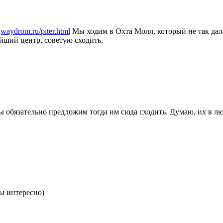
egwaydrom.ru/piter.html
Мы ходим в Охта Молл, который не так дале
йший центр, советую сходить.
мы обязательно предложим тогда им сюда сходить. Думаю, их в л
бы интересно)