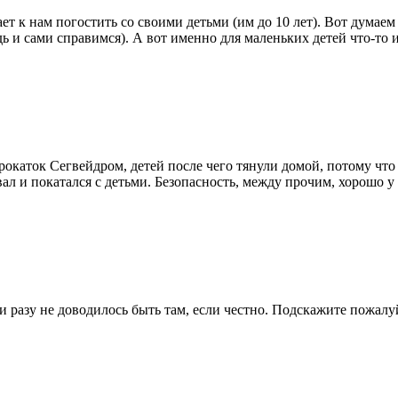
ет к нам погостить со своими детьми (им до 10 лет). Вот думае
дь и сами справимся). А вот именно для маленьких детей что-то 
рокаток Сегвейдром, детей после чего тянули домой, потому что о
вал и покатался с детьми. Безопасность, между прочим, хорошо у
ни разу не доводилось быть там, если честно. Подскажите пожалу