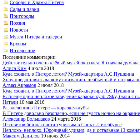
Соборы и Храмы Питера
Сады и парки
Пригороды
Поэзия
Новости
Музеи Питера и галереи
Круизы
Интересное
Последние комментарии
Действительно очень клёвый музей оказался. Я сначала думала,.
Алиса Ким
4 июля 2018
Куда сходить в Питере летом? Музей-квартира А.С.Пушкина
Хочу предоставить вашему вниманию, необычный и потрясающ
Алмаз Акрамов
2 июля 2018
Куда сходить в Питере летом? Музей-квартира А.С.Пушкина
Есть еще одно неплохое заведение караоке кулб 7Sky, были с п..
Натали
10 мая 2016
Развлечения в Питере — караоке-клубы
В Питере довольно безопасно, если не гулять ночью на окраине.
Александр Большаков
24 марта 2016
10 советов безопасности туристам в Санкт -Петербурге
Неплохо- неплохо. Юродивый удивил, да и остальные 13 комнат 
Максим Данилов
19 июля 2014